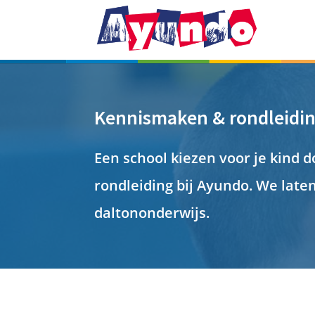
Kennismaken & rondleidi
Een school kiezen
voor je kind
d
rondleiding bij
Ayundo
. We late
d
alton
onderwijs.